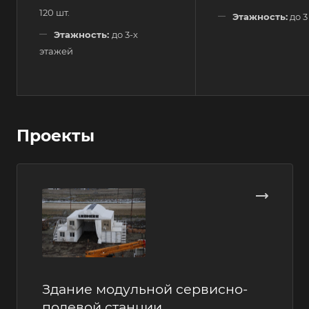
120 шт.
Этажность:
до 3
Этажность:
до 3-х
этажей
Проекты
Здание модульной сервисно-
полевой станции