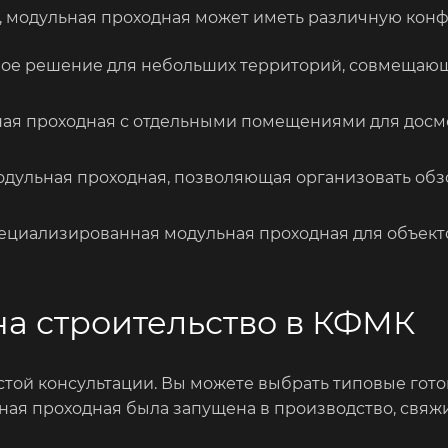
, модульная проходная может иметь различную кон
ное решение для небольших территорий, совмещающ
я проходная с отдельными помещениями для досмот
одульная проходная, позволяющая организовать обз
пециализированная модульная проходная для объек
на строительство в КФМК
стой консультации. Вы можете выбрать типовые гото
ная проходная была запущена в производство, свяж