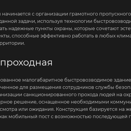
начинается с организации грамотного пропускног
анной задачи, используя технологии быстровозводи
вать надежные пункты охраны, которые сочетают эс
кты, способные эффективно работать в любых клима
рритории.
 проходная
ованное малогабаритное быстровозводимое здание,
аченное для размещения сотрудников службы безопа
рганизации санкционированного прохода людей на о
ерное решение, оснащенное необходимыми коммуни
осмотра или ожидания. Конструкция базируется на ж
у как мобильный пост с возможностью последующей 